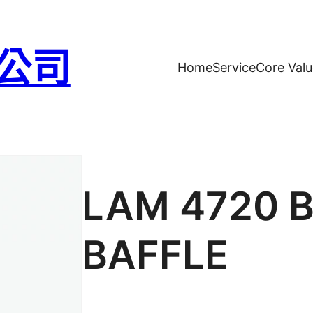
公司
Home
Service
Core Valu
LAM 4720 
BAFFLE