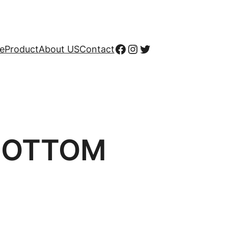
Facebook
Instagram
X
e
Product
About US
Contact
BOTTOM