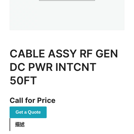
CABLE ASSY RF GEN
DC PWR INTCNT
50FT
Call for Price
Get a Quote
描述